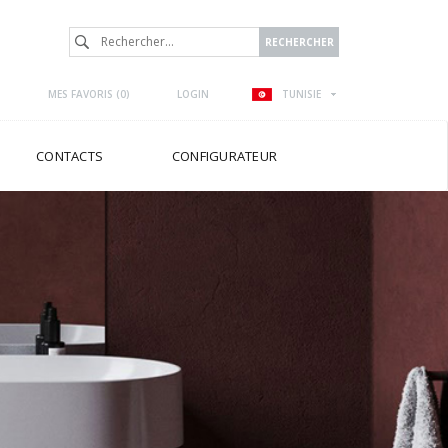
MES FAVORIS (
0
)
LOGIN
TUNISIE
CONTACTS
CONFIGURATEUR