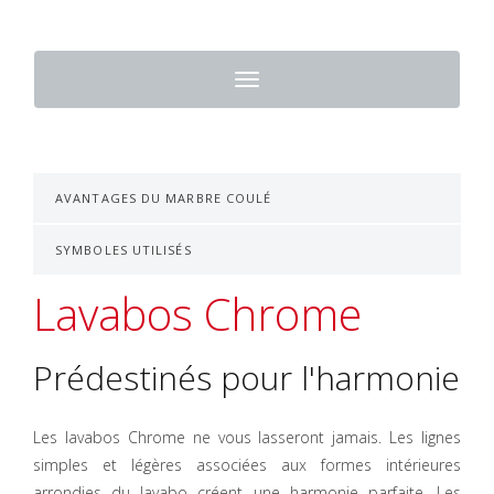
Toggle
navigation
AVANTAGES DU MARBRE COULÉ
SYMBOLES UTILISÉS
Lavabos Chrome
Prédestinés pour l'harmonie
Les lavabos Chrome ne vous lasseront jamais. Les lignes
simples et légères associées aux formes intérieures
arrondies du lavabo créent une harmonie parfaite. Les