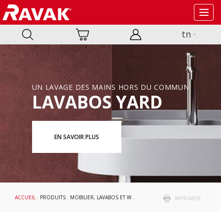
Toggl
navig
tn
UN LAVAGE DES MAINS HORS DU COMMUN
LAVABOS YARD
EN SAVOIR PLUS
ACCUEIL
:
PRODUITS
:
MOBILIER, LAVABOS ET WC
:
LAVABOS
: CHROME
IMPRIMER