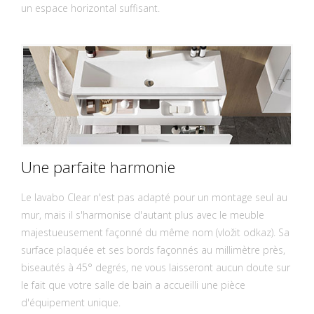
un espace horizontal suffisant.
Une parfaite harmonie
Le lavabo Clear n'est pas adapté pour un montage seul au
mur, mais il s'harmonise d'autant plus avec le meuble
majestueusement façonné du même nom (vložit odkaz). Sa
surface plaquée et ses bords façonnés au millimètre près,
biseautés à 45° degrés, ne vous laisseront aucun doute sur
le fait que votre salle de bain a accueilli une pièce
d'équipement unique.