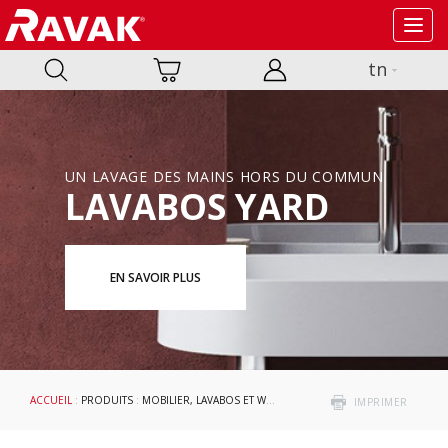
Toggl
navig
tn
UN LAVAGE DES MAINS HORS DU COMMUN
LAVABOS YARD
EN SAVOIR PLUS
ACCUEIL
:
PRODUITS
:
MOBILIER, LAVABOS ET WC
:
LAVABOS
: CLEAR
IMPRIMER