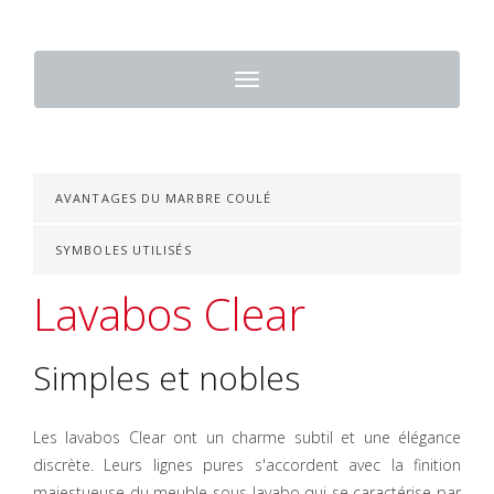
Toggle
navigation
AVANTAGES DU MARBRE COULÉ
SYMBOLES UTILISÉS
Lavabos Clear
Simples et nobles
Les lavabos Clear ont un charme subtil et une élégance
discrète. Leurs lignes pures s'accordent avec la finition
majestueuse du meuble sous lavabo qui se caractérise par