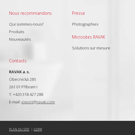
Nous recommandons
Presse
Qui sommes-nous?
Photographies
Produits
Microsites RAVAK
Nouveautés
Solutions sur mesure
Contacts
RAVAK a. s.
Obecnická 285
261 01 Příbram I
T: +420 318 427 288
E-mail:
export@ravak.com
PLAN DU SITE
|
GDPR